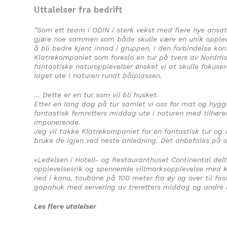
Uttalelser fra bedrift
”Som ett team i ODIN i sterk vekst med flere nye ansa
gjøre noe sammen som både skulle være en unik opplev
å bli bedre kjent innad i gruppen. I den forbindelse kon
Klatrekompaniet som foreslo en tur på tvers av Nordmark
fantastiske naturopplevelser ønsket vi at skulle fokus
laget ute i naturen rundt bålplassen.
… Dette er en tur som vil bli husket.
Etter en lang dag på tur samlet vi oss for mat og hygge
fantastisk femretters middag ute i naturen med tilhøren
imponerende.
Jeg vil takke Klatrekompaniet for en fantastisk tur og 
bruke de igjen ved neste anledning. Det anbefales på d
«
Ledelsen i Hotell- og Restauranthuset Continental del
opplevelsesrik og spennende villmarksopplevelse med ka
ned i kano, taubane på 100 meter fra øy og over til fas
gapahuk med servering av treretters middag og andre 
Les flere utalelser