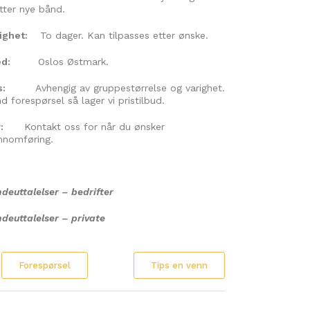
tter nye bånd.
righet:
To dager. Kan tilpasses etter ønske.
d:
Oslos Østmark.
s:
Avhengig av gruppestørrelse og varighet.
nd
forespørsel så lager vi pristilbud.
:
Kontakt oss for når du ønsker
nnomføring.
deuttalelser
– bedrifter
deuttalelser
– private
Forespørsel
Tips en venn