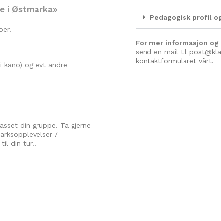
se i Østmarka»
Pedagogisk profil 
oer.
For mer informasjon og
send en mail til
post@kla
kontaktformularet vårt.
d i kano) og evt andre
passet din gruppe. Ta gjerne
marksopplevelser /
til din tur…