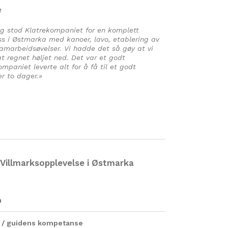
e
ag stod Klatrekompaniet for en komplett
oss i Østmarka med kanoer, lavo, etablering av
marbeidsøvelser. Vi hadde det så gøy at vi
at regnet høljet ned. Det var et godt
paniet leverte alt for å få til et godt
r to dager.»
Villmarksopplevelse i Østmarka
n
en / guidens kompetanse