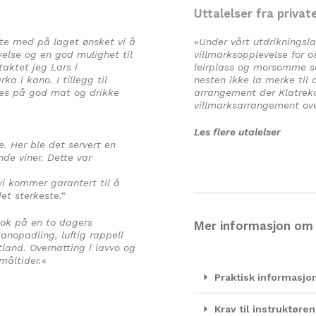
Uttalelser fra privat
tte med på laget ønsket vi å
«
Under vårt utdrikningsl
else og en god mulighet til
villmarksopplevelse for 
taktet jeg Lars i
leirplass og morsomme sa
a i kano. I tillegg til
nesten ikke la merke til 
eres på god mat og drikke
arrangement der Klatrekom
villmarksarrangement ove
Les flere utalelser
. Her ble det servert en
de viner. Dette var
vi kommer garantert til å
et sterkeste.“
tok på en to dagers
Mer informasjon om 
nopadling, luftig rappell
tland. Overnatting i lavvo og
måltider.
«
Praktisk informasjo
Krav til instruktør