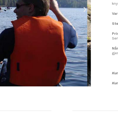
kny
Va
Ste
Pri
Se
Når
gje
Kun
Kun