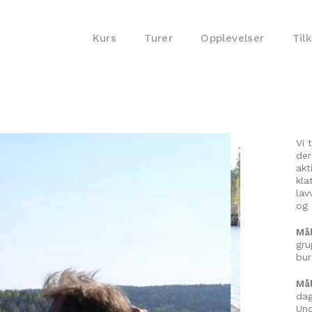
Kurs
Turer
Opplevelser
Til
Vi 
der
akt
kla
lav
og 
Må
gru
bur
Mål
dag
Und