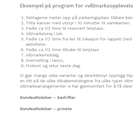
Eksempel på program for «villmarksopplevel
Deltagerne møter opp på parkeringsplass tilklare kan
Trille kanoer med utstyr i 10 minutter til vannkanten.
Padle ca 1/2 time til reservert leirplass.
Villmarkslunsj i leir.
Padle ca 1/2 time fra leir til lokasjon for rappell (ne
aktiviteter.
Padle ca 1/2 time tilbake til leirplass
Villmarksmiddag.
Overnatting i lavvo,
Frokost og retur neste dag.
Vi gjør mange ulike varianter og skreddersyr opplegg til
en titt på de ulike tilbakemeldingene fra ulike typer vill
villmarksarrangementer vi har gjennomført for å få ideer 
Kundeuttalelser
– bedrifter
Kundeuttalelser
– private