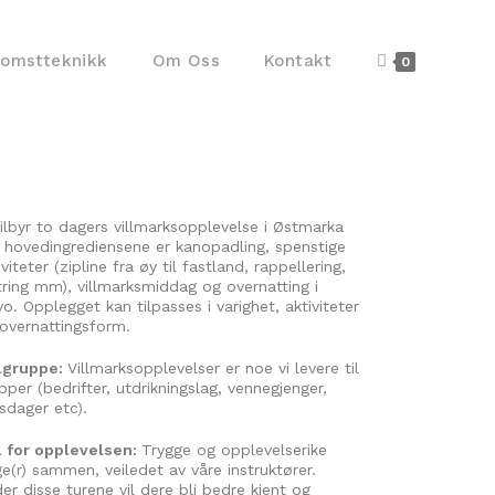
komstteknikk
Om Oss
Kontakt
0
tilbyr to dagers villmarksopplevelse i Østmarka
 hovedingrediensene er kanopadling, spenstige
iviteter (zipline fra øy til fastland, rappellering,
tring mm), villmarksmiddag og overnatting i
vo. Opplegget kan tilpasses i varighet, aktiviteter
overnattingsform.
lgruppe:
Villmarksopplevelser er noe vi levere til
pper (bedrifter, utdrikningslag, vennegjenger,
sdager etc).
 for opplevelsen:
Trygge og opplevelserike
e(r) sammen, veiledet av våre instruktører.
er disse turene vil dere bli bedre kjent og