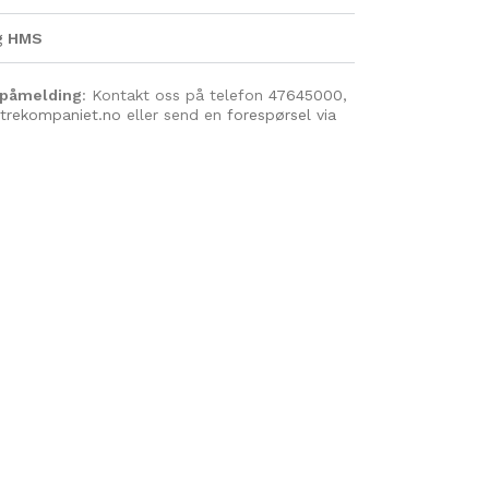
og HMS
 påmelding
: Kontakt oss på telefon
47645000
,
trekompaniet.no
eller send en
forespørsel via